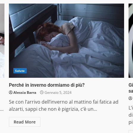
Salute
Perché in inverno dormiamo di più?
Gi
s
Alessia Barra
Gennaio 5, 2024
Se con l’arrivo dell’inverno al mattino fai fatica ad
L’
..
alzarti, sappi che non è pigrizia, c’è un...
d
pi
Read More