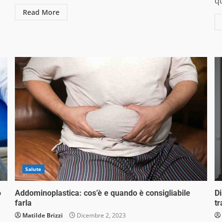
q
Read More
Salute
o
Addominoplastica: cos’è e quando è consigliabile
Di
farla
tr
Matilde Brizzi
Dicembre 2, 2023