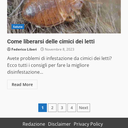
Salute
Come liberarsi delle cimici dei letti
Federico Liberi
Novembre 8, 2023
Avete problemi di infestazione da cimici dei letti?
Ecco tutti i consigli per fare la migliore
disinfestazione...
Read More
Paginazione
1
2
3
4
Next
degli
Redazione
Disclaimer
Privacy Policy